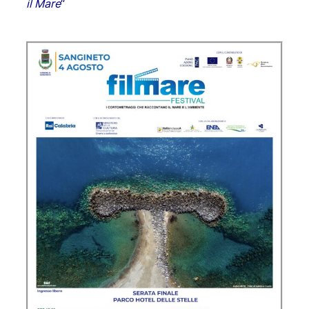
il Mare
“